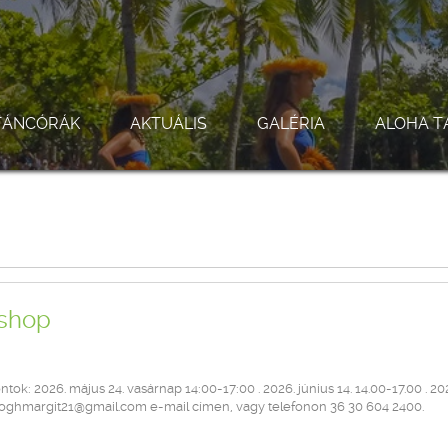
TÁNCÓRÁK
AKTUÁLIS
GALÉRIA
ALOHA T
kshop
k: 2026. május 24. vasárnap 14:00-17:00 . 2026. június 14. 14.00-17.00 . 20
baloghmargit21@gmail.com e-mail címen, vagy telefonon 36 30 604 2400.