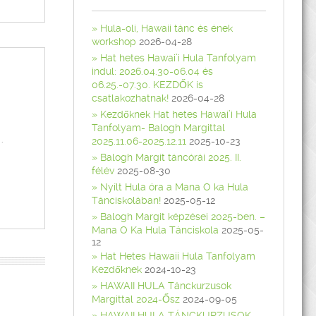
Hula-oli, Hawaii tánc és ének
workshop
2026-04-28
Hat hetes Hawai’i Hula Tanfolyam
indul: 2026.04.30-06.04 és
06.25.-07.30. KEZDŐK is
csatlakozhatnak!
2026-04-28
Kezdőknek Hat hetes Hawai’i Hula
Tanfolyam- Balogh Margittal
.
2025.11.06-2025.12.11
2025-10-23
Balogh Margit táncórái 2025. II.
félév
2025-08-30
Nyílt Hula óra a Mana O ka Hula
Tánciskolában!
2025-05-12
Balogh Margit képzései 2025-ben. –
Mana O Ka Hula Tánciskola
2025-05-
12
Hat Hetes Hawaii Hula Tanfolyam
Kezdőknek
2024-10-23
HAWAII HULA Tánckurzusok
Margittal 2024-Ősz
2024-09-05
HAWAII HULA TÁNCKURZUSOK