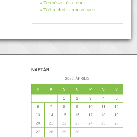
Természet és ember
Történelmi szemelvények
NAPTÁR
2026. ÁPRILIS
H
K
S
C
P
S
V
1
2
3
4
5
6
7
8
9
10
11
12
13
14
15
16
17
18
19
20
21
22
23
24
25
26
27
28
29
30