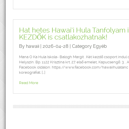
Hat hetes Hawai’i Hula Tanfolyam i
KEZDŐK is csatlakozhatnak!
By hawaii | 2026-04-28 | Category
Egyéb
Mana O Ka Hula Iskola- Balogh Margit . Két kezdő csoport indul 
Helyszín: Bp. 1122 Krisztina krt. 27. első emelet, Kapucsengő: 
Facebook oldalon: https://www.facebook.com/hawaiihulatanc . A
koreográfiát. […]
Read More