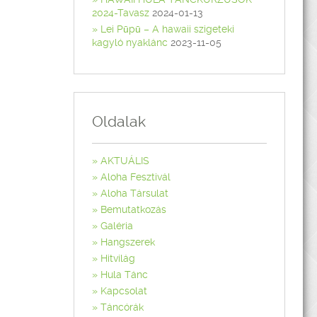
2024-Tavasz
2024-01-13
Lei Pūpū – A hawaii szigeteki
kagyló nyaklánc
2023-11-05
Oldalak
AKTUÁLIS
Aloha Fesztivál
Aloha Társulat
Bemutatkozás
Galéria
Hangszerek
Hitvilág
Hula Tánc
Kapcsolat
Táncórák