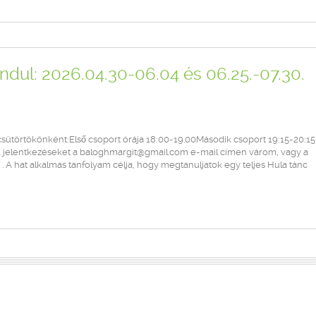
ndul: 2026.04.30-06.04 és 06.25.-07.30.
csütörtökönként:Első csoport órája 18:00-19.00Második csoport 19:15-20:15 
3. . A jelentkezéseket a baloghmargit@gmail.com e-mail címen várom, vagy a
 hat alkalmas tanfolyam célja, hogy megtanuljatok egy teljes Hula tánc