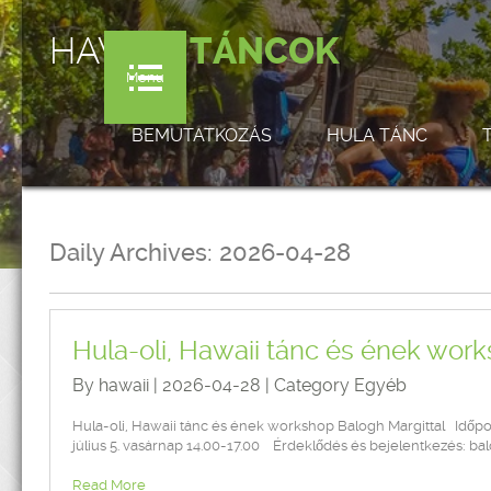
HAWAI'I
TÁNCOK
Menu
BEMUTATKOZÁS
HULA TÁNC
Daily Archives:
2026-04-28
Hula-oli, Hawaii tánc és ének wor
By hawaii | 2026-04-28 | Category
Egyéb
Hula-oli, Hawaii tánc és ének workshop Balogh Margittal Időponto
július 5. vasárnap 14.00-17.00 Érdeklődés és bejelentkezés: 
Read More