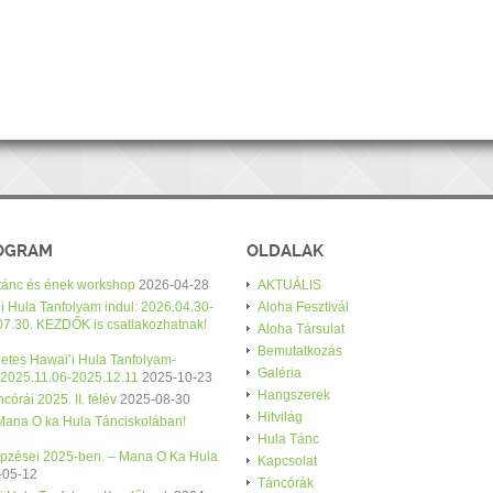
ROGRAM
OLDALAK
 tánc és ének workshop
2026-04-28
AKTUÁLIS
i Hula Tanfolyam indul: 2026.04.30-
Aloha Fesztivál
07.30. KEZDŐK is csatlakozhatnak!
Aloha Társulat
Bemutatkozás
etes Hawai’i Hula Tanfolyam-
Galéria
 2025.11.06-2025.12.11
2025-10-23
Hangszerek
córái 2025. II. félév
2025-08-30
Hitvilág
 Mana O ka Hula Tánciskolában!
Hula Tánc
épzései 2025-ben. – Mana O Ka Hula
Kapcsolat
-05-12
Táncórák