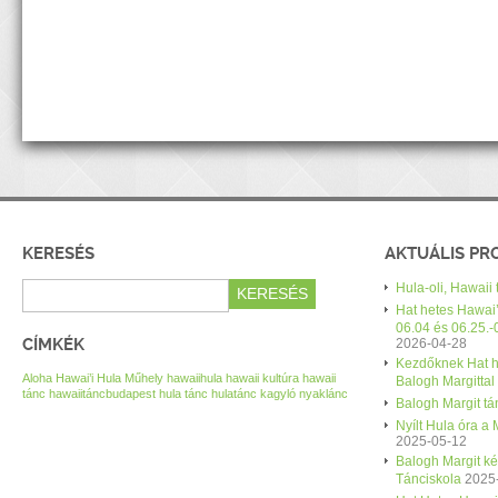
KERESÉS
AKTUÁLIS P
Hula-oli, Hawaii
Hat hetes Hawai’
06.04 és 06.25.-
CÍMKÉK
2026-04-28
Kezdőknek Hat h
Aloha Hawai’i Hula Műhely
hawaiihula
hawaii kultúra
hawaii
Balogh Margittal
tánc
hawaiitáncbudapest
hula tánc
hulatánc
kagyló nyaklánc
Balogh Margit tán
Nyílt Hula óra a
2025-05-12
Balogh Margit k
Tánciskola
2025