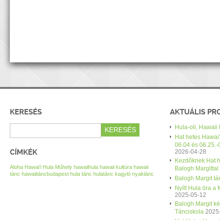
KERESÉS
AKTUÁLIS P
Hula-oli, Hawaii
Hat hetes Hawai’
06.04 és 06.25.-
CÍMKÉK
2026-04-28
Kezdőknek Hat h
Aloha Hawai’i Hula Műhely
hawaiihula
hawaii kultúra
hawaii
Balogh Margittal
tánc
hawaiitáncbudapest
hula tánc
hulatánc
kagyló nyaklánc
Balogh Margit tán
Nyílt Hula óra a
2025-05-12
Balogh Margit k
Tánciskola
2025