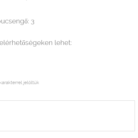
apucsengő: 3
 elérhetőségeken lehet:
karakterrel jelöltük