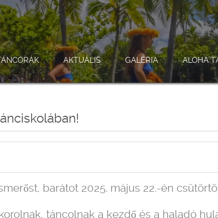
TÁNCÓRÁK
AKTUÁLIS
GALÉRIA
ALOHA T
Tánciskolában!
smerőst, barátot 2025. május 22.-én csütört
orolnak, táncolnak a kezdő és a haladó hul