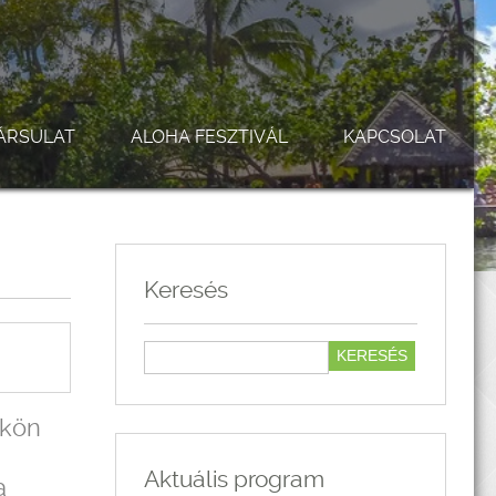
ÁRSULAT
ALOHA FESZTIVÁL
KAPCSOLAT
Keresés
ökön
Aktuális program
a