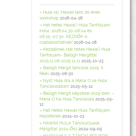
Hula-oli, Hawaii tánc és ének
workshop
2026-04-28
Hat hetes Hawai’i Hula Tanfolyam
indul: 2026.04.30-06.04 és
06.25.-07.30. KEZDŐK is
csatlakozhatnak!
2026-04-28
Kezdőknek Hat hetes Hawai’i Hula
Tanfolyam- Balogh Margittal
2025.11.06-2025.12.11
2025-10-23
Balogh Margit táncórái 2025. II.
félév
2025-08-30
Nyílt Hula óra a Mana O ka Hula
Tánciskolában!
2025-05-12
Balogh Margit képzései 2025-ben. –
Mana O Ka Hula Tánciskola
2025-05-
12
Hat Hetes Hawaii Hula Tanfolyam
Kezdőknek
2024-10-23
HAWAII HULA Tánckurzusok
Margittal 2024-Ősz
2024-09-05
HAWAII HULA TÁNCKURZUSOK