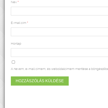
Név
*
E-mail cím
*
Honlap
A nevem, e-mail címem, és weboldalcímem mentése a böngészőbe