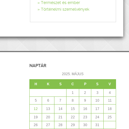
Természet és ember
Történelmi szemelvények
NAPTÁR
2025. MÁJUS
H
K
S
C
P
S
V
1
2
3
4
5
6
7
8
9
10
11
12
13
14
15
16
17
18
19
20
21
22
23
24
25
26
27
28
29
30
31