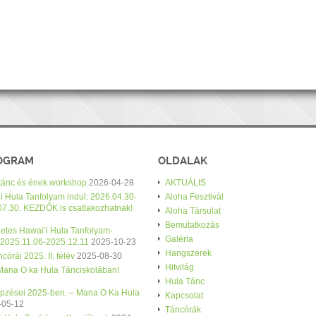
ROGRAM
OLDALAK
 tánc és ének workshop
2026-04-28
AKTUÁLIS
i Hula Tanfolyam indul: 2026.04.30-
Aloha Fesztivál
07.30. KEZDŐK is csatlakozhatnak!
Aloha Társulat
Bemutatkozás
etes Hawai’i Hula Tanfolyam-
Galéria
 2025.11.06-2025.12.11
2025-10-23
Hangszerek
córái 2025. II. félév
2025-08-30
Hitvilág
 Mana O ka Hula Tánciskolában!
Hula Tánc
épzései 2025-ben. – Mana O Ka Hula
Kapcsolat
-05-12
Táncórák