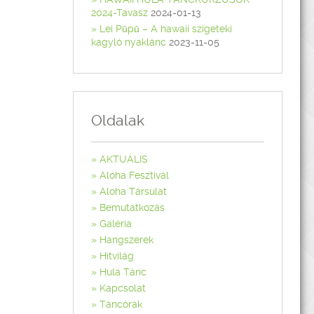
2024-Tavasz
2024-01-13
Lei Pūpū – A hawaii szigeteki
kagyló nyaklánc
2023-11-05
Oldalak
AKTUÁLIS
Aloha Fesztivál
Aloha Társulat
Bemutatkozás
Galéria
Hangszerek
Hitvilág
Hula Tánc
Kapcsolat
Táncórák