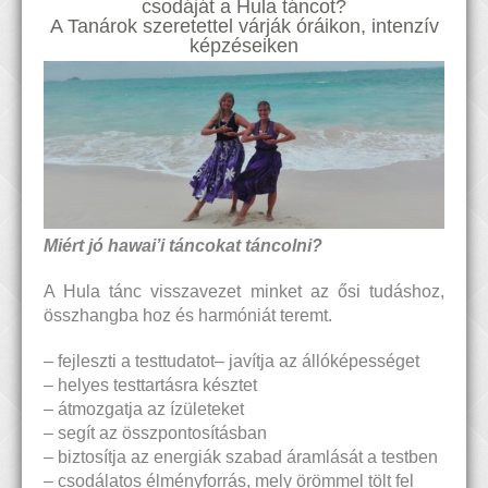
csodáját a Hula táncot?
A Tanárok szeretettel várják óráikon, intenzív
képzéseiken
Miért jó hawai’i táncokat táncolni?
A Hula tánc visszavezet minket az ősi tudáshoz,
összhangba hoz és harmóniát teremt.
– fejleszti a testtudatot
– javítja az állóképességet
– helyes testtartásra késztet
– átmozgatja az ízületeket
– segít az összpontosításban
– biztosítja az energiák szabad áramlását a testben
– csodálatos élményforrás, mely örömmel tölt fel