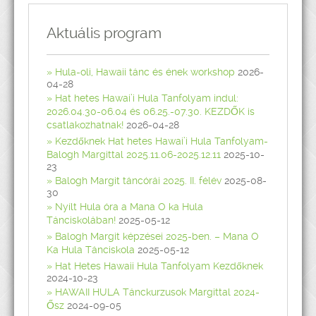
Aktuális program
Hula-oli, Hawaii tánc és ének workshop
2026-
04-28
Hat hetes Hawai’i Hula Tanfolyam indul:
2026.04.30-06.04 és 06.25.-07.30. KEZDŐK is
csatlakozhatnak!
2026-04-28
Kezdőknek Hat hetes Hawai’i Hula Tanfolyam-
Balogh Margittal 2025.11.06-2025.12.11
2025-10-
23
Balogh Margit táncórái 2025. II. félév
2025-08-
30
Nyílt Hula óra a Mana O ka Hula
Tánciskolában!
2025-05-12
Balogh Margit képzései 2025-ben. – Mana O
Ka Hula Tánciskola
2025-05-12
Hat Hetes Hawaii Hula Tanfolyam Kezdőknek
2024-10-23
HAWAII HULA Tánckurzusok Margittal 2024-
Ősz
2024-09-05