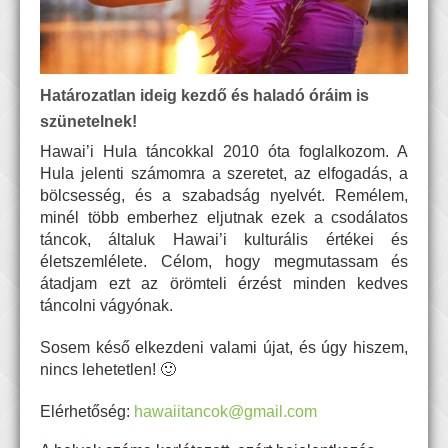
Határozatlan ideig kezdő és haladó óráim is
szünetelnek!
Hawai’i Hula táncokkal 2010 óta foglalkozom. A
Hula jelenti számomra a szeretet, az elfogadás, a
bölcsesség, és a szabadság nyelvét. Remélem,
minél több emberhez eljutnak ezek a csodálatos
táncok, általuk Hawai’i kulturális értékei és
életszemlélete. Célom, hogy megmutassam és
átadjam ezt az örömteli érzést minden kedves
táncolni vágyónak.
Sosem késő elkezdeni valami újat, és úgy hiszem,
nincs lehetetlen! 🙂
Elérhetőség:
hawaiitancok@gmail.com