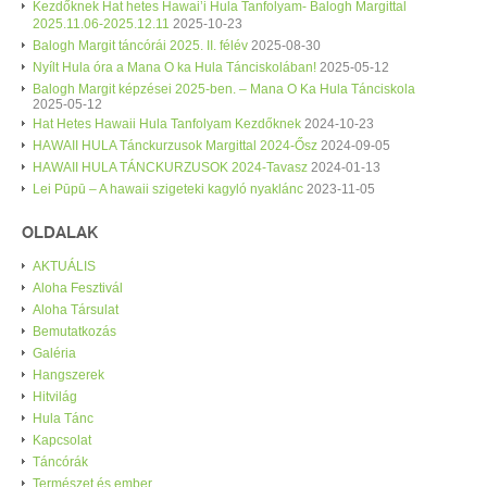
Kezdőknek Hat hetes Hawai’i Hula Tanfolyam- Balogh Margittal
2025.11.06-2025.12.11
2025-10-23
Balogh Margit táncórái 2025. II. félév
2025-08-30
Nyílt Hula óra a Mana O ka Hula Tánciskolában!
2025-05-12
Balogh Margit képzései 2025-ben. – Mana O Ka Hula Tánciskola
2025-05-12
Hat Hetes Hawaii Hula Tanfolyam Kezdőknek
2024-10-23
HAWAII HULA Tánckurzusok Margittal 2024-Ősz
2024-09-05
HAWAII HULA TÁNCKURZUSOK 2024-Tavasz
2024-01-13
Lei Pūpū – A hawaii szigeteki kagyló nyaklánc
2023-11-05
OLDALAK
AKTUÁLIS
Aloha Fesztivál
Aloha Társulat
Bemutatkozás
Galéria
Hangszerek
Hitvilág
Hula Tánc
Kapcsolat
Táncórák
Természet és ember