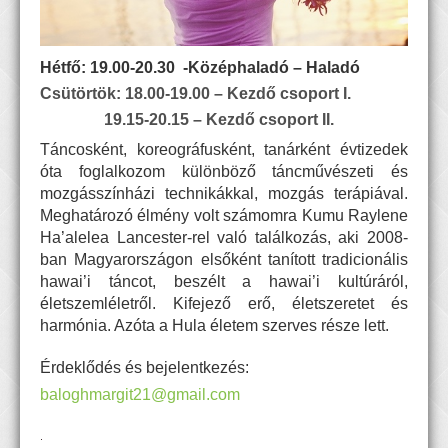
Hétfő: 19.00-20.30 -Középhaladó – Haladó
Csütörtök: 18.00-19.00 – Kezdő csoport I.
19.15-20.15 – Kezdő csoport II.
Táncosként, koreográfusként, tanárként évtizedek
óta foglalkozom különböző táncművészeti és
mozgásszínházi technikákkal, mozgás terápiával.
Meghatározó élmény volt számomra Kumu Raylene
Ha’alelea Lancester-rel való találkozás, aki 2008-
ban Magyarországon elsőként tanított tradicionális
hawai’i táncot, beszélt a hawai’i kultúráról,
életszemléletről. Kifejező erő, életszeretet és
harmónia. Azóta a Hula életem szerves része lett.
Érdeklődés és bejelentkezés:
baloghmargit21@gmail.com
.