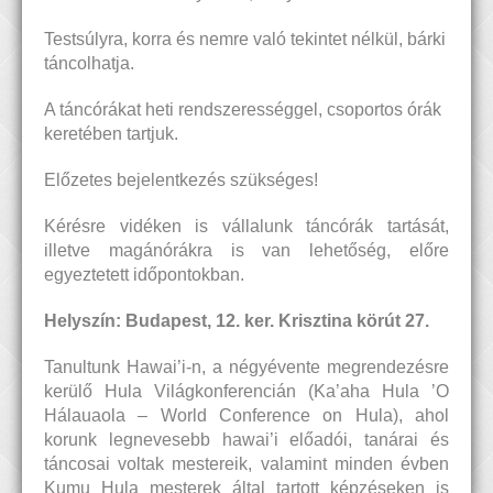
Testsúlyra, korra és nemre való tekintet nélkül, bárki
táncolhatja.
A táncórákat heti rendszerességgel, csoportos órák
keretében tartjuk.
Előzetes bejelentkezés szükséges!
Kérésre vidéken is vállalunk táncórák tartását,
illetve magánórákra is van lehetőség, előre
egyeztetett időpontokban.
Helyszín: Budapest, 12. ker. Krisztina körút 27.
Tanultunk Hawai’i-n, a négyévente megrendezésre
kerülő Hula Világkonferencián (Ka’aha Hula ’O
Hálauaola – World Conference on Hula), ahol
korunk legnevesebb hawai’i előadói, tanárai és
táncosai voltak mestereik, valamint minden évben
Kumu Hula mesterek által tartott képzéseken is