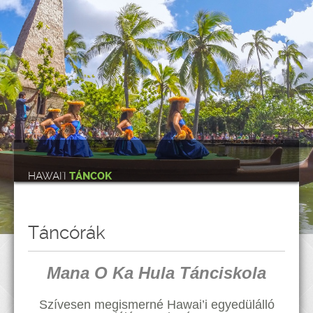
HAWAI'I
TÁNCOK
Táncórák
Mana O Ka Hula Tánciskola
Szívesen megismerné Hawai’i egyedülálló