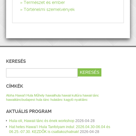
Természet és ember
Történelmi szemelvények
KERESÉS
CÍMKÉK
Aloha Hawai’i Hula Műhely
hawaiihula
hawaii kultúra
hawaii tánc
hawaiitáncbudapest
hula tánc
hulatánc
kagyló nyaklánc
AKTUÁLIS PROGRAM
Hula-oli, Hawaii tánc és ének workshop
2026-04-28
Hat hetes Hawai’i Hula Tanfolyam indul: 2026.04.30-06.04 és
06.25.-07.30. KEZDŐK is csatlakozhatnak!
2026-04-28