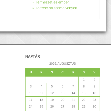
Természet és ember
Történelmi szemelvények
NAPTÁR
2026. AUGUSZTUS
H
K
S
C
P
S
V
1
2
3
4
5
6
7
8
9
10
11
12
13
14
15
16
17
18
19
20
21
22
23
24
25
26
27
28
29
30