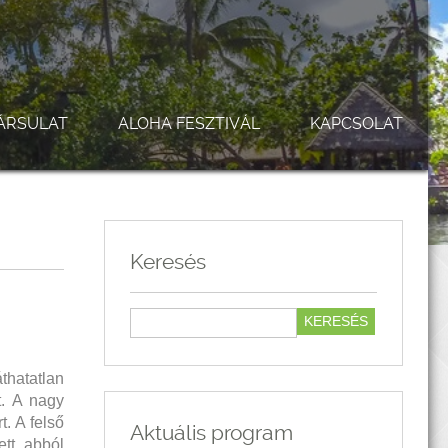
ÁRSULAT
ALOHA FESZTIVÁL
KAPCSOLAT
Keresés
thatatlan
t. A nagy
. A felső
Aktuális program
ett, abból