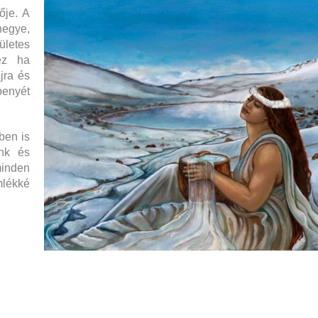
ője. A
hegye,
letes
hez ha
jra és
penyét
ben is
ünk és
minden
mlékké