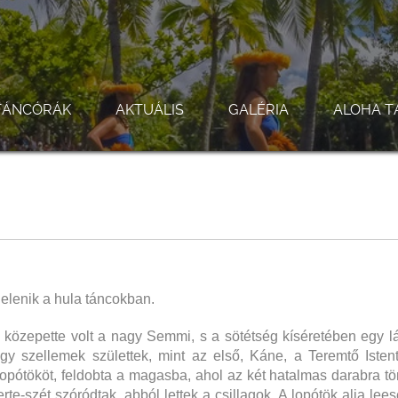
TÁNCÓRÁK
AKTUÁLIS
GALÉRIA
ALOHA T
elenik a hula táncokban.
közepette volt a nagy Semmi, s a sötétség kíséretében egy lá
gy szellemek születtek, mint az első, Káne, a Teremtő Isten
opótököt, feldobta a magasba, ahol az két hatalmas darabra tört
erte-szét szóródtak, abból lettek a csillagok. A lopótök alja lees