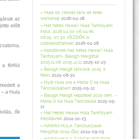
Hula-oli, Hawaii tánc és ének
workshop
2026-04-28
ájának az
ötte előtt
Hat hetes Hawai’i Hula Tanfolyam
indul: 2026.04.30-06.04 és
06.25.-07.30. KEZDŐK is
csatlakozhatnak!
2026-04-28
 csatorna,
Kezdőknek Hat hetes Hawai’i Hula
Tanfolyam- Balogh Margittal
2025.11.06-2025.12.11
2025-10-23
a férfiúi
Balogh Margit táncórái 2025. II.
félév
2025-08-30
Nyílt Hula óra a Mana O ka Hula
zkedett a
Tánciskolában!
2025-05-12
 – a Hula
Balogh Margit képzései 2025-ben. –
Mana O Ka Hula Tánciskola
2025-05-
12
vitás, ők
Hat Hetes Hawaii Hula Tanfolyam
Kezdőknek
2024-10-23
HAWAII HULA Tánckurzusok
Margittal 2024-Ősz
2024-09-05
HAWAII HULA TÁNCKURZUSOK