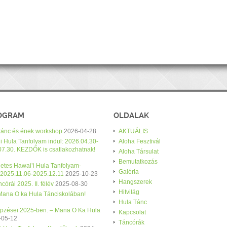
ROGRAM
OLDALAK
 tánc és ének workshop
2026-04-28
AKTUÁLIS
i Hula Tanfolyam indul: 2026.04.30-
Aloha Fesztivál
07.30. KEZDŐK is csatlakozhatnak!
Aloha Társulat
Bemutatkozás
etes Hawai’i Hula Tanfolyam-
Galéria
 2025.11.06-2025.12.11
2025-10-23
Hangszerek
córái 2025. II. félév
2025-08-30
Hitvilág
 Mana O ka Hula Tánciskolában!
Hula Tánc
épzései 2025-ben. – Mana O Ka Hula
Kapcsolat
-05-12
Táncórák