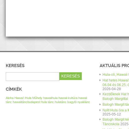
KERESÉS
AKTUÁLIS P
Hula-oli, Hawaii
Hat hetes Hawai’
06.04 és 06.25.-
CÍMKÉK
2026-04-28
Kezdőknek Hat h
Aloha Hawai’i Hula Műhely
hawaiihula
hawaii kultúra
hawaii
Balogh Margittal
tánc
hawaiitáncbudapest
hula tánc
hulatánc
kagyló nyaklánc
Balogh Margit tán
Nyílt Hula óra a
2025-05-12
Balogh Margit k
Tánciskola
2025