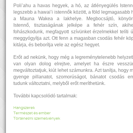
Poli’ahu a havas hegyek, a hó, az átlényegülés Istenn
legszebb a hawai’i istennők között, a föld legmagasabb 
a Mauna Wakea a lakhelye. Megbocsájtó, könyörü
Istennő, tisztaságának jelképe a fehér szín, aki
fohászkodunk, megfagyott szívünket érzelmekkel telíti ú
meggyógyítja azt. Ott fenn a magasban csodás fehér kö
kitárja, és beborítja vele az egész hegyet.
Erőt ad nekünk, hogy még a legreménytelenebb helyzet
van olyan dolog elrejtve, amelyet ha észre vessz
megváltoztatjuk, kiút lehet számunkra. Azt tanítja, hogy 
gyenge pillanatot, szomorúságot, bánatot csodás e
tudunk változtatni, melyből erőt meríthetünk.
További kapcsolódó tartalmak:
Hangszerek
Természet és ember
Történelmi szemelvények