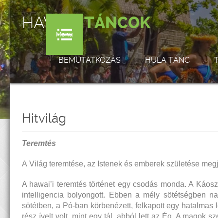
HAWAI'I
TÁNCOK
Menu
BEMUTATKOZÁS
HULA TÁNC
Hitvilág
Teremtés
A Világ teremtése, az Istenek és emberek születése megj
A hawai’i teremtés történet egy csodás monda. A Káosz 
intelligencia bolyongott. Ebben a mély sötétségben na
sötétben, a Pó-ban körbenézett, felkapott egy hatalmas l
rész ívelt volt, mint egy tál, abból lett az Ég. A magok sz