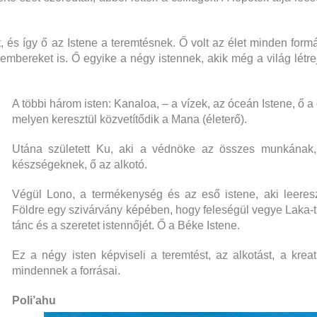
t, és így ő az Istene a teremtésnek. Ő volt az élet minden form
 embereket is. Ő egyike a négy istennek, akik még a világ létrej
A többi három isten:
Kanaloa, – a vízek, az óceán Istene, ő a
melyen keresztül közvetítődik a Mana (életerő).
Utána született Ku, aki a védnöke az összes munkának, 
készségeknek, ő az alkotó.
Végül Lono, a termékenység és az eső istene, aki leeres
Földre egy szivárvány képében, hogy feleségül vegye Laka-t
tánc és a szeretet istennőjét. Ő a Béke Istene.
Ez a négy isten képviseli a teremtést, az alkotást, a kreati
mindennek a forrásai.
Poli’ahu