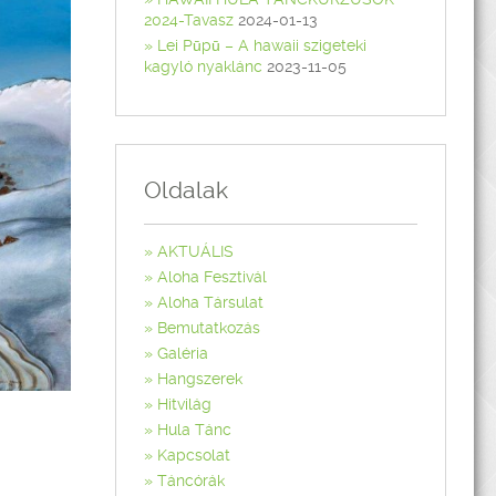
2024-Tavasz
2024-01-13
Lei Pūpū – A hawaii szigeteki
kagyló nyaklánc
2023-11-05
Oldalak
AKTUÁLIS
Aloha Fesztivál
Aloha Társulat
Bemutatkozás
Galéria
Hangszerek
Hitvilág
Hula Tánc
Kapcsolat
Táncórák