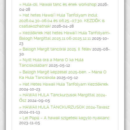
Hula-oli, Hawaii tánc és ének workshop
2026-
04-28
Hat hetes Hawai’i Hula Tanfolyam indul:
2026.04.30-06.04 és 06.25.-07.30. KEZDŐK is
csatlakozhatnak!
2026-04-28
Kezdőknek Hat hetes Hawai’i Hula Tanfolyam-
Balogh Margittal 2025.11.06-2025.12.11
2025-10-
23
Balogh Margit táncórái 2025. II. félév
2025-08-
30
Nyílt Hula óra a Mana O ka Hula
Tánciskolában!
2025-05-12
Balogh Margit képzései 2025-ben. – Mana O
Ka Hula Tánciskola
2025-05-12
Hat Hetes Hawaii Hula Tanfolyam Kezdőknek
2024-10-23
HAWAII HULA Tánckurzusok Margittal 2024-
Ősz
2024-09-05
HAWAII HULA TÁNCKURZUSOK 2024-Tavasz
2024-01-13
Lei Pūpū – A hawaii szigeteki kagyló nyaklánc
2023-11-05