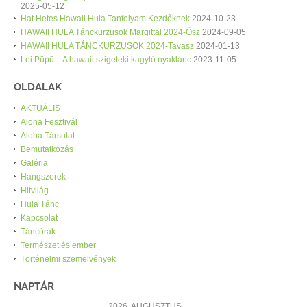
2025-05-12
Hat Hetes Hawaii Hula Tanfolyam Kezdőknek
2024-10-23
HAWAII HULA Tánckurzusok Margittal 2024-Ősz
2024-09-05
HAWAII HULA TÁNCKURZUSOK 2024-Tavasz
2024-01-13
Lei Pūpū – A hawaii szigeteki kagyló nyaklánc
2023-11-05
OLDALAK
AKTUÁLIS
Aloha Fesztivál
Aloha Társulat
Bemutatkozás
Galéria
Hangszerek
Hitvilág
Hula Tánc
Kapcsolat
Táncórák
Természet és ember
Történelmi szemelvények
NAPTÁR
2026. AUGUSZTUS