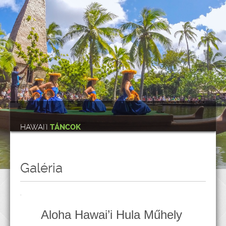
HAWAI'I
TÁNCOK
Galéria
.
Aloha Hawai’i Hula Műhely