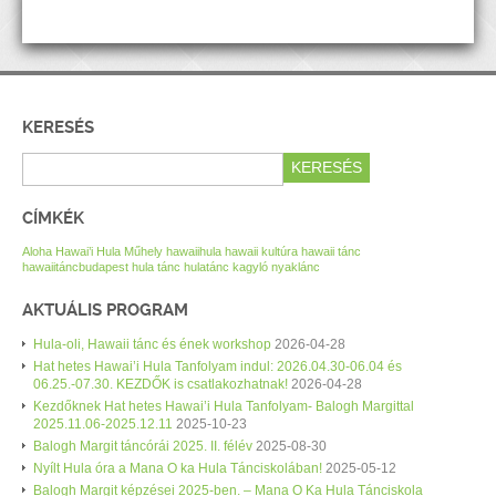
KERESÉS
CÍMKÉK
Aloha Hawai’i Hula Műhely
hawaiihula
hawaii kultúra
hawaii tánc
hawaiitáncbudapest
hula tánc
hulatánc
kagyló nyaklánc
AKTUÁLIS PROGRAM
Hula-oli, Hawaii tánc és ének workshop
2026-04-28
Hat hetes Hawai’i Hula Tanfolyam indul: 2026.04.30-06.04 és
06.25.-07.30. KEZDŐK is csatlakozhatnak!
2026-04-28
Kezdőknek Hat hetes Hawai’i Hula Tanfolyam- Balogh Margittal
2025.11.06-2025.12.11
2025-10-23
Balogh Margit táncórái 2025. II. félév
2025-08-30
Nyílt Hula óra a Mana O ka Hula Tánciskolában!
2025-05-12
Balogh Margit képzései 2025-ben. – Mana O Ka Hula Tánciskola