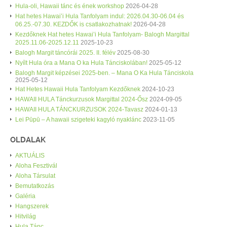
Hula-oli, Hawaii tánc és ének workshop
2026-04-28
Hat hetes Hawai’i Hula Tanfolyam indul: 2026.04.30-06.04 és
06.25.-07.30. KEZDŐK is csatlakozhatnak!
2026-04-28
Kezdőknek Hat hetes Hawai’i Hula Tanfolyam- Balogh Margittal
2025.11.06-2025.12.11
2025-10-23
Balogh Margit táncórái 2025. II. félév
2025-08-30
Nyílt Hula óra a Mana O ka Hula Tánciskolában!
2025-05-12
Balogh Margit képzései 2025-ben. – Mana O Ka Hula Tánciskola
2025-05-12
Hat Hetes Hawaii Hula Tanfolyam Kezdőknek
2024-10-23
HAWAII HULA Tánckurzusok Margittal 2024-Ősz
2024-09-05
HAWAII HULA TÁNCKURZUSOK 2024-Tavasz
2024-01-13
Lei Pūpū – A hawaii szigeteki kagyló nyaklánc
2023-11-05
OLDALAK
AKTUÁLIS
Aloha Fesztivál
Aloha Társulat
Bemutatkozás
Galéria
Hangszerek
Hitvilág
Hula Tánc