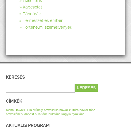
Hula Tánc
Kapcsolat
Táncórák
Természet és ember
Történelmi szemelvények
KERESÉS
CÍMKÉK
Aloha Hawai’i Hula Műhely
hawaiihula
hawaii kultúra
hawaii tánc
hawaiitáncbudapest
hula tánc
hulatánc
kagyló nyaklánc
AKTUÁLIS PROGRAM