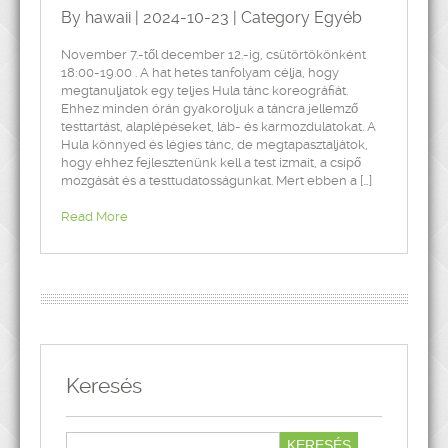
By hawaii | 2024-10-23 | Category
Egyéb
November 7.-től december 12.-ig, csütörtökönként
18:00-19.00 . A hat hetes tanfolyam célja, hogy
megtanuljatok egy teljes Hula tánc koreográfiát.
Ehhez minden órán gyakoroljuk a táncra jellemző
testtartást, alaplépéseket, láb- és karmozdulatokat. A
Hula könnyed és légies tánc, de megtapasztaljátok,
hogy ehhez fejlesztenünk kell a test izmait, a csípő
mozgását és a testtudatosságunkat. Mert ebben a […]
Read More
Keresés