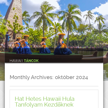
HAWAI'I
TÁNCOK
Monthly Archives:
október 2024
Hat Hetes Hawaii Hula
Tanfolyam Kezdőknek