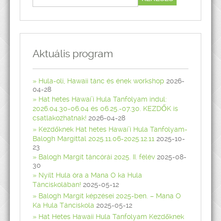
Aktuális program
Hula-oli, Hawaii tánc és ének workshop
2026-
04-28
Hat hetes Hawai’i Hula Tanfolyam indul:
2026.04.30-06.04 és 06.25.-07.30. KEZDŐK is
csatlakozhatnak!
2026-04-28
Kezdőknek Hat hetes Hawai’i Hula Tanfolyam-
Balogh Margittal 2025.11.06-2025.12.11
2025-10-
23
Balogh Margit táncórái 2025. II. félév
2025-08-
30
Nyílt Hula óra a Mana O ka Hula
Tánciskolában!
2025-05-12
Balogh Margit képzései 2025-ben. – Mana O
Ka Hula Tánciskola
2025-05-12
Hat Hetes Hawaii Hula Tanfolyam Kezdőknek