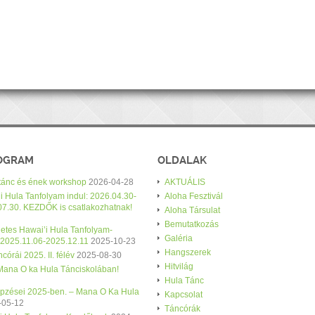
ROGRAM
OLDALAK
 tánc és ének workshop
2026-04-28
AKTUÁLIS
i Hula Tanfolyam indul: 2026.04.30-
Aloha Fesztivál
07.30. KEZDŐK is csatlakozhatnak!
Aloha Társulat
Bemutatkozás
etes Hawai’i Hula Tanfolyam-
Galéria
 2025.11.06-2025.12.11
2025-10-23
Hangszerek
córái 2025. II. félév
2025-08-30
Hitvilág
 Mana O ka Hula Tánciskolában!
Hula Tánc
épzései 2025-ben. – Mana O Ka Hula
Kapcsolat
-05-12
Táncórák