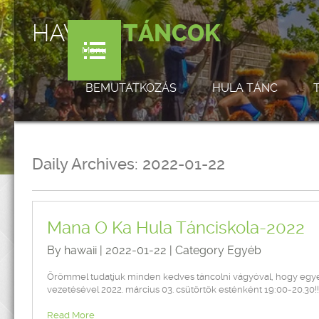
HAWAI'I
TÁNCOK
Menu
BEMUTATKOZÁS
HULA TÁNC
Daily Archives:
2022-01-22
Mana O Ka Hula Tánciskola-2022
By hawaii | 2022-01-22 | Category
Egyéb
Örömmel tudatjuk minden kedves táncolni vágyóval, hogy egye
vezetésével 2022. március 03. csütörtök esténként 19:00-20.30!!
Read More