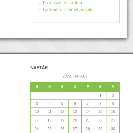
Természet és ember
Történelmi szemelvények
NAPTÁR
2022. JANUÁR
H
K
S
C
P
S
V
1
2
3
4
5
6
7
8
9
10
11
12
13
14
15
16
17
18
19
20
21
22
23
24
25
26
27
28
29
30