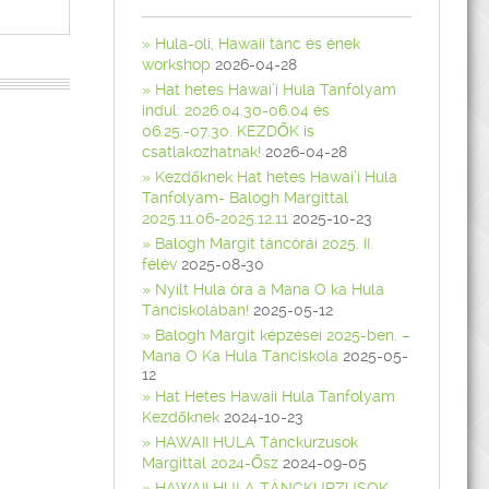
Hula-oli, Hawaii tánc és ének
workshop
2026-04-28
Hat hetes Hawai’i Hula Tanfolyam
indul: 2026.04.30-06.04 és
06.25.-07.30. KEZDŐK is
csatlakozhatnak!
2026-04-28
Kezdőknek Hat hetes Hawai’i Hula
Tanfolyam- Balogh Margittal
2025.11.06-2025.12.11
2025-10-23
Balogh Margit táncórái 2025. II.
félév
2025-08-30
Nyílt Hula óra a Mana O ka Hula
Tánciskolában!
2025-05-12
Balogh Margit képzései 2025-ben. –
Mana O Ka Hula Tánciskola
2025-05-
12
Hat Hetes Hawaii Hula Tanfolyam
Kezdőknek
2024-10-23
HAWAII HULA Tánckurzusok
Margittal 2024-Ősz
2024-09-05
HAWAII HULA TÁNCKURZUSOK