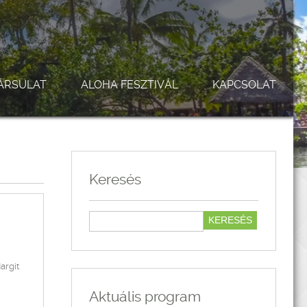
ÁRSULAT
ALOHA FESZTIVÁL
KAPCSOLAT
Keresés
argit
Aktuális program