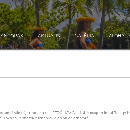
TÁNCÓRÁK
AKTUÁLIS
GALÉRIA
ALOHA T
s táncóráink újra indulnak. KEZDŐ HAWAI’I HULA csoport indul Balogh M
! További részletek a táncórák oldalon olvashatók!