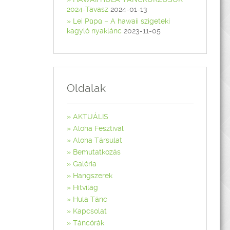
2024-Tavasz
2024-01-13
Lei Pūpū – A hawaii szigeteki
kagyló nyaklánc
2023-11-05
Oldalak
AKTUÁLIS
Aloha Fesztivál
Aloha Társulat
Bemutatkozás
Galéria
Hangszerek
Hitvilág
Hula Tánc
Kapcsolat
Táncórák