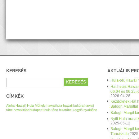
KERESÉS
AKTUÁLIS P
Hula-oli, Hawaii
Hat hetes Hawai’
06.04 és 06.25.-
CÍMKÉK
2026-04-28
Kezdőknek Hat h
Aloha Hawai’i Hula Műhely
hawaiihula
hawaii kultúra
hawaii
Balogh Margittal
tánc
hawaiitáncbudapest
hula tánc
hulatánc
kagyló nyaklánc
Balogh Margit tán
Nyílt Hula óra a
2025-05-12
Balogh Margit k
Tánciskola
2025