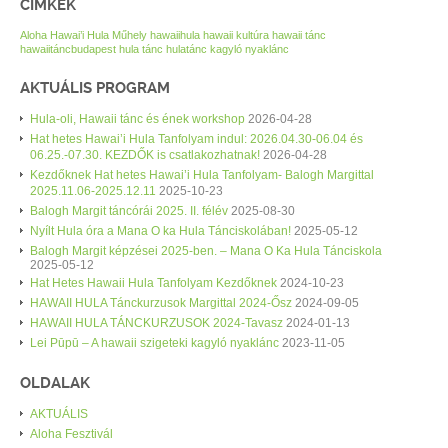
CÍMKÉK
Aloha Hawai’i Hula Műhely
hawaiihula
hawaii kultúra
hawaii tánc
hawaiitáncbudapest
hula tánc
hulatánc
kagyló nyaklánc
AKTUÁLIS PROGRAM
Hula-oli, Hawaii tánc és ének workshop
2026-04-28
Hat hetes Hawai’i Hula Tanfolyam indul: 2026.04.30-06.04 és
06.25.-07.30. KEZDŐK is csatlakozhatnak!
2026-04-28
Kezdőknek Hat hetes Hawai’i Hula Tanfolyam- Balogh Margittal
2025.11.06-2025.12.11
2025-10-23
Balogh Margit táncórái 2025. II. félév
2025-08-30
Nyílt Hula óra a Mana O ka Hula Tánciskolában!
2025-05-12
Balogh Margit képzései 2025-ben. – Mana O Ka Hula Tánciskola
2025-05-12
Hat Hetes Hawaii Hula Tanfolyam Kezdőknek
2024-10-23
HAWAII HULA Tánckurzusok Margittal 2024-Ősz
2024-09-05
HAWAII HULA TÁNCKURZUSOK 2024-Tavasz
2024-01-13
Lei Pūpū – A hawaii szigeteki kagyló nyaklánc
2023-11-05
OLDALAK
AKTUÁLIS
Aloha Fesztivál