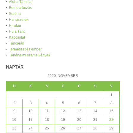
Aloha Társulat
Bemutatkozás
Galéria
Hangszerek
Hitvilág
Hula Tánc
Kapcsolat
Táncórák
Természet és ember
Történelmi szemelvények
NAPTÁR
2020. NOVEMBER
H
K
S
C
P
S
V
1
2
3
4
5
6
7
8
9
10
11
12
13
14
15
16
17
18
19
20
21
22
23
24
25
26
27
28
29