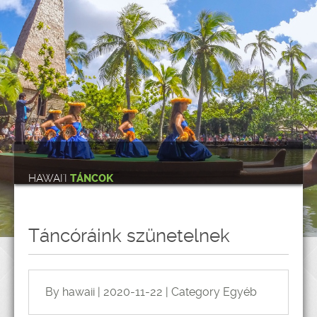
HAWAI'I
TÁNCOK
Táncóráink szünetelnek
By hawaii | 2020-11-22 | Category
Egyéb