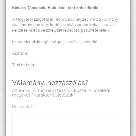
Kedves Táncosok, Hula tánc iránt érdeklődők!
A Magyarországot is érintő játványhelyzet miatt a kormány
által meghozott intézkedések okán táncóráinkat, intenzív
képzéseinket a vészhelyzet feloldásáig szüneteltetjük.
MIndenkinek jó egészséget, kitartást kívánunk!
Aloha nui
Timi és Margit
Vélemény, hozzászólás?
Az e-mail címet nem tesszük közzé.
A kötelező
mezőket
*
karakterrel jelöltük
Hozzászólás
*