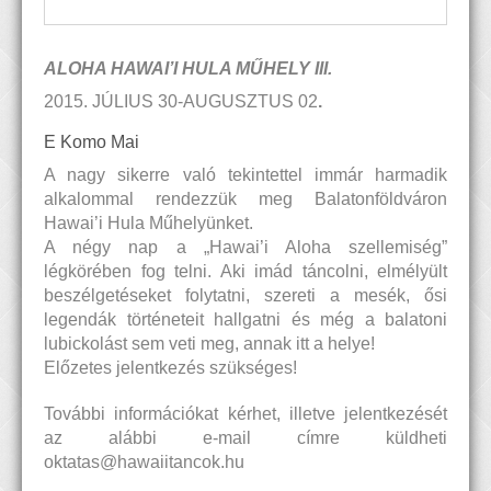
ALOHA HAWAI’I HULA MŰHELY III.
2015. JÚLIUS 30-AUGUSZTUS 02
.
E Komo Mai
A nagy sikerre való tekintettel immár harmadik
alkalommal rendezzük meg Balatonföldváron
Hawai’i Hula Műhelyünket.
A négy nap a „Hawai’i Aloha szellemiség”
légkörében fog telni. Aki imád táncolni, elmélyült
beszélgetéseket folytatni, szereti a mesék, ősi
legendák történeteit hallgatni és még a balatoni
lubickolást sem veti meg, annak itt a helye!
Előzetes jelentkezés szükséges!
További információkat kérhet, illetve jelentkezését
az alábbi e-mail címre küldheti
oktatas@hawaiitancok.hu