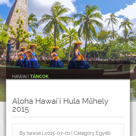
HAWAI'I
TÁNCOK
Aloha Hawai’i Hula Műhely
2015
By hawaii | 2015-07-01 | Category
Egyéb