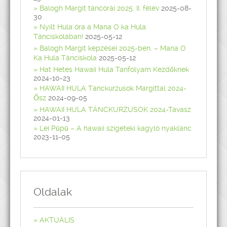
Balogh Margit táncórái 2025. II. félév
2025-08-
30
Nyílt Hula óra a Mana O ka Hula
Tánciskolában!
2025-05-12
Balogh Margit képzései 2025-ben. – Mana O
Ka Hula Tánciskola
2025-05-12
Hat Hetes Hawaii Hula Tanfolyam Kezdőknek
2024-10-23
HAWAII HULA Tánckurzusok Margittal 2024-
Ősz
2024-09-05
HAWAII HULA TÁNCKURZUSOK 2024-Tavasz
2024-01-13
Lei Pūpū – A hawaii szigeteki kagyló nyaklánc
2023-11-05
Oldalak
AKTUÁLIS