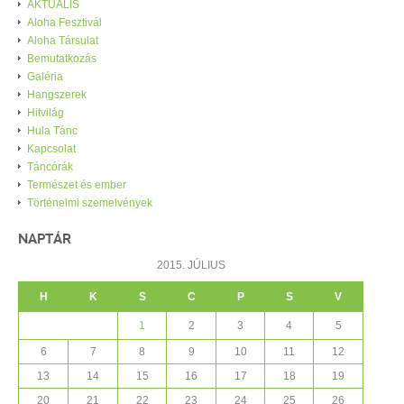
AKTUÁLIS
Aloha Fesztivál
Aloha Társulat
Bemutatkozás
Galéria
Hangszerek
Hitvilág
Hula Tánc
Kapcsolat
Táncórák
Természet és ember
Történelmi szemelvények
NAPTÁR
2015. JÚLIUS
H
K
S
C
P
S
V
1
2
3
4
5
6
7
8
9
10
11
12
13
14
15
16
17
18
19
20
21
22
23
24
25
26