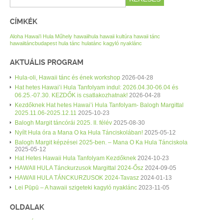
CÍMKÉK
Aloha Hawai’i Hula Műhely
hawaiihula
hawaii kultúra
hawaii tánc
hawaiitáncbudapest
hula tánc
hulatánc
kagyló nyaklánc
AKTUÁLIS PROGRAM
Hula-oli, Hawaii tánc és ének workshop
2026-04-28
Hat hetes Hawai’i Hula Tanfolyam indul: 2026.04.30-06.04 és
06.25.-07.30. KEZDŐK is csatlakozhatnak!
2026-04-28
Kezdőknek Hat hetes Hawai’i Hula Tanfolyam- Balogh Margittal
2025.11.06-2025.12.11
2025-10-23
Balogh Margit táncórái 2025. II. félév
2025-08-30
Nyílt Hula óra a Mana O ka Hula Tánciskolában!
2025-05-12
Balogh Margit képzései 2025-ben. – Mana O Ka Hula Tánciskola
2025-05-12
Hat Hetes Hawaii Hula Tanfolyam Kezdőknek
2024-10-23
HAWAII HULA Tánckurzusok Margittal 2024-Ősz
2024-09-05
HAWAII HULA TÁNCKURZUSOK 2024-Tavasz
2024-01-13
Lei Pūpū – A hawaii szigeteki kagyló nyaklánc
2023-11-05
OLDALAK