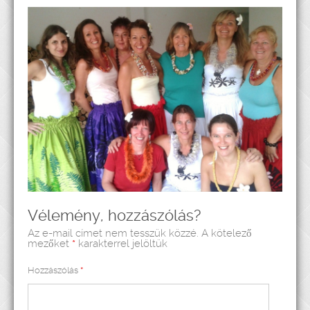
Vélemény, hozzászólás?
Az e-mail címet nem tesszük közzé.
A kötelező
mezőket
*
karakterrel jelöltük
Hozzászólás
*