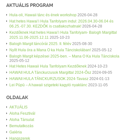
AKTUÁLIS PROGRAM
Hula-oli, Hawaii tánc és ének workshop
2026-04-28
Hat hetes Hawai’i Hula Tanfolyam indul: 2026.04.30-06.04 és
06.25.-07.30. KEZDŐK is csatlakozhatnak!
2026-04-28
Kezdőknek Hat hetes Hawai’i Hula Tanfolyam- Balogh Margittal
2025.11.06-2025.12.11
2025-10-23
Balogh Margit táncórái 2025. II. félév
2025-08-30
Nyílt Hula óra a Mana O ka Hula Tánciskolában!
2025-05-12
Balogh Margit képzései 2025-ben. – Mana O Ka Hula Tánciskola
2025-05-12
Hat Hetes Hawaii Hula Tanfolyam Kezdőknek
2024-10-23
HAWAII HULA Tánckurzusok Margittal 2024-Ősz
2024-09-05
HAWAII HULA TÁNCKURZUSOK 2024-Tavasz
2024-01-13
Lei Pūpū – A hawaii szigeteki kagyló nyaklánc
2023-11-05
OLDALAK
AKTUÁLIS
Aloha Fesztivál
Aloha Társulat
Bemutatkozás
Galéria
Hangszerek