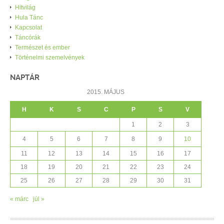
Hitvilág
Hula Tánc
Kapcsolat
Táncórák
Természet és ember
Történelmi szemelvények
NAPTÁR
2015. MÁJUS
H
K
S
C
P
S
V
1
2
3
4
5
6
7
8
9
10
11
12
13
14
15
16
17
18
19
20
21
22
23
24
25
26
27
28
29
30
31
« márc
júl »