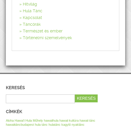
Hitvilág
Hula Tánc
Kapcsolat
Táncórák
Természet és ember
Történelmi szemelvények
KERESÉS
CÍMKÉK
Aloha Hawai’i Hula Műhely
hawaiihula
hawaii kultúra
hawaii tánc
hawaiitáncbudapest
hula tánc
hulatánc
kagyló nyaklánc