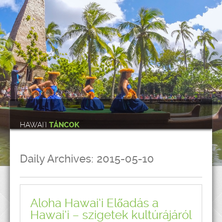
HAWAI'I
TÁNCOK
Daily Archives:
2015-05-10
Aloha Hawai’i Előadás a
Hawai’i – szigetek kultúrájáról