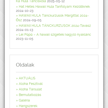
Ka Hula Tánciskola
2025-05-12
Hat Hetes Hawaii Hula Tanfolyam Kezdőknek
2024-10-23
HAWAII HULA Tánckurzusok Margittal 2024-
Ősz
2024-09-05
HAWAII HULA TÁNCKURZUSOK 2024-Tavasz
2024-01-13
Lei Pūpū – A hawaii szigeteki kagyló nyaklánc
2023-11-05
Oldalak
AKTUÁLIS
Aloha Fesztivál
Aloha Társulat
Bemutatkozás
Galéria
Hangszerek