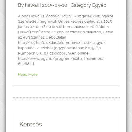
By hawaii | 2015-05-10 | Category
Egyéb
Aloha Hawai’i Előadás a Hawai’i – szigetek kultúrájáról
Szeretettel meghívjuk Önt és kedves családját a 2015.
június 07.-én 18.00 órától bemutatásra kerülő Aloha
Hawai’i című estre. + 1 kép Részletek a plakáton, illetve
az RS9 Színház weboldalán
http://rs9.hu/eloadas/aloha-hawaii-est/ Jegyek
kaphatóak a színház jegypénztárában (1075. Bp.
Rumbach S. u. 9.), az alábbi linken online :
http://www.jegy.hu/program/aloha-hawaii-est-
60268 […]
Read More
Keresés