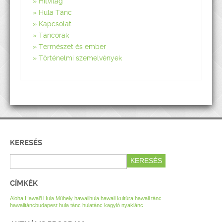
Hitvilág
Hula Tánc
Kapcsolat
Táncórák
Természet és ember
Történelmi szemelvények
KERESÉS
CÍMKÉK
Aloha Hawai’i Hula Műhely
hawaiihula
hawaii kultúra
hawaii tánc
hawaiitáncbudapest
hula tánc
hulatánc
kagyló nyaklánc