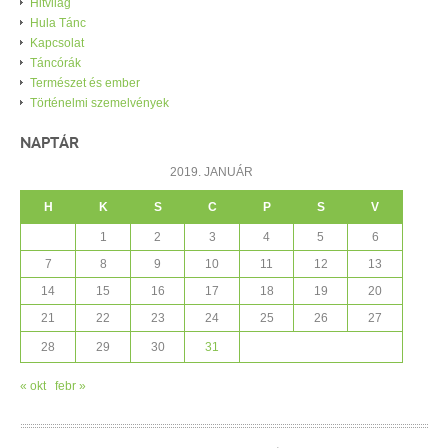
Hitvilág
Hula Tánc
Kapcsolat
Táncórák
Természet és ember
Történelmi szemelvények
NAPTÁR
2019. JANUÁR
H
K
S
C
P
S
V
1
2
3
4
5
6
7
8
9
10
11
12
13
14
15
16
17
18
19
20
21
22
23
24
25
26
27
28
29
30
31
« okt
febr »