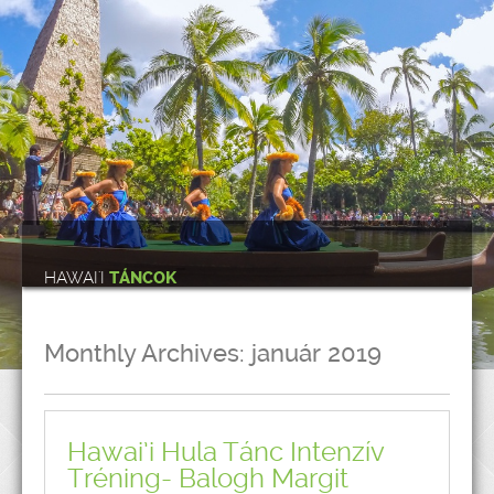
HAWAI'I
TÁNCOK
Monthly Archives:
január 2019
Hawai’i Hula Tánc Intenzív
Tréning- Balogh Margit