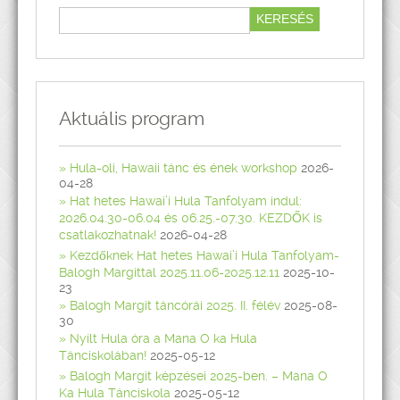
Aktuális program
Hula-oli, Hawaii tánc és ének workshop
2026-
04-28
Hat hetes Hawai’i Hula Tanfolyam indul:
2026.04.30-06.04 és 06.25.-07.30. KEZDŐK is
csatlakozhatnak!
2026-04-28
Kezdőknek Hat hetes Hawai’i Hula Tanfolyam-
Balogh Margittal 2025.11.06-2025.12.11
2025-10-
23
Balogh Margit táncórái 2025. II. félév
2025-08-
30
Nyílt Hula óra a Mana O ka Hula
Tánciskolában!
2025-05-12
Balogh Margit képzései 2025-ben. – Mana O
Ka Hula Tánciskola
2025-05-12