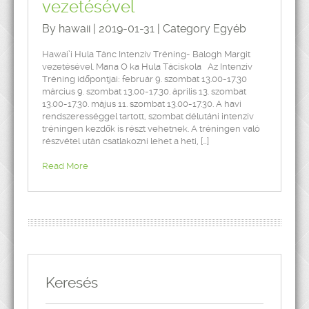
vezetésével
By hawaii | 2019-01-31 | Category
Egyéb
Hawai’i Hula Tánc Intenzív Tréning- Balogh Margit
vezetésével. Mana O ka Hula Táciskola Az Intenzív
Tréning időpontjai: február 9. szombat 13.00-17.30
március 9. szombat 13.00-17.30. április 13. szombat
13.00-17.30. május 11. szombat 13.00-17.30. A havi
rendszerességgel tartott, szombat délutáni intenzív
tréningen kezdők is részt vehetnek. A tréningen való
részvétel után csatlakozni lehet a heti, […]
Read More
Keresés