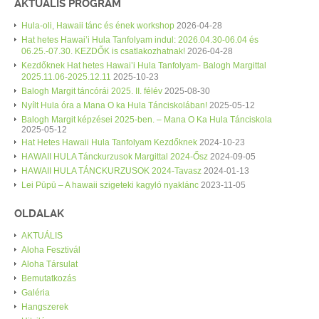
AKTUÁLIS PROGRAM
Hula-oli, Hawaii tánc és ének workshop
2026-04-28
Hat hetes Hawai’i Hula Tanfolyam indul: 2026.04.30-06.04 és
06.25.-07.30. KEZDŐK is csatlakozhatnak!
2026-04-28
Kezdőknek Hat hetes Hawai’i Hula Tanfolyam- Balogh Margittal
2025.11.06-2025.12.11
2025-10-23
Balogh Margit táncórái 2025. II. félév
2025-08-30
Nyílt Hula óra a Mana O ka Hula Tánciskolában!
2025-05-12
Balogh Margit képzései 2025-ben. – Mana O Ka Hula Tánciskola
2025-05-12
Hat Hetes Hawaii Hula Tanfolyam Kezdőknek
2024-10-23
HAWAII HULA Tánckurzusok Margittal 2024-Ősz
2024-09-05
HAWAII HULA TÁNCKURZUSOK 2024-Tavasz
2024-01-13
Lei Pūpū – A hawaii szigeteki kagyló nyaklánc
2023-11-05
OLDALAK
AKTUÁLIS
Aloha Fesztivál
Aloha Társulat
Bemutatkozás
Galéria
Hangszerek